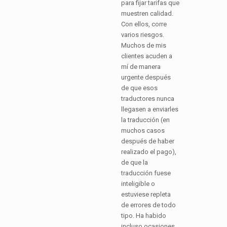
para fijar tarifas que
muestren calidad.
Con ellos, corre
varios riesgos.
Muchos de mis
clientes acuden a
mí de manera
urgente después
de que esos
traductores nunca
llegasen a enviarles
la traducción (en
muchos casos
después de haber
realizado el pago),
de que la
traducción fuese
inteligible o
estuviese repleta
de errores de todo
tipo. Ha habido
incluso ocasiones