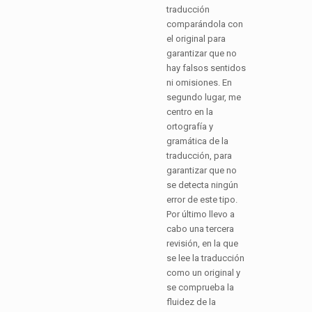
traducción
comparándola con
el original para
garantizar que no
hay falsos sentidos
ni omisiones. En
segundo lugar, me
centro en la
ortografía y
gramática de la
traducción, para
garantizar que no
se detecta ningún
error de este tipo.
Por último llevo a
cabo una tercera
revisión, en la que
se lee la traducción
como un original y
se comprueba la
fluidez de la