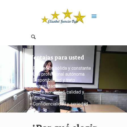
Ventajas para usted
> Formación sólida y constante
> Una profesional autónoma
> Disponibilidad y trato
personalizado
> Profesionalidad, calidad y
eficacia
> Confidencialidad y seriedad