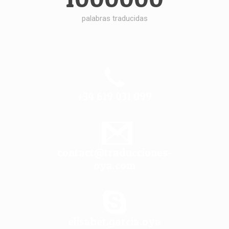
palabras traducidas
+34 619 031 099
contact@traducciones-
oya.com
elisabet.garcia.oya