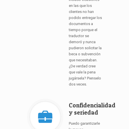
en las que los
clientes no han
podido entregar los
documentos a
tiempo porque el
traductor se
demoró y nunca
pudieron solicitar la
beca o subvención
que necesitaban.
¿De verdad cree
que vale la pena
jugársela? Pienselo
dos veces.
Confidencialidad
y seriedad
Puedo garantizarle